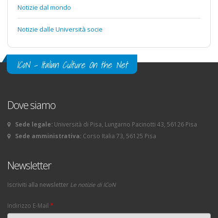
Notizie dal mondo
Notizie dalle Università socie
ICoN - Italian Culture On the Net
Dove siamo
Sede legale:
Università di Pisa, Lungarno Pacinotti 43, 56126 Pisa
Sede amministrativa:
Corso Italia 73, 56125 Pisa
Newsletter
Iscriviti alla newsletter
Le notizie di ICoN
Indirizzo E-Mail
*