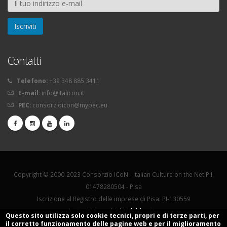
Contatti
Telefono:
+39 348 885 3411
E-mail:
info@italicon.it
PEC:
consorzioicon@mypec.eu
Copyright © 2000-2023 Consorzio ICoN - Italian Culture on the Net P.I.
01478280504 - Pisa
Iscrizione al Registro delle imprese di Pisa: PI-130559
La tua
Privacy
|
Whistleblowing
Questo sito utilizza solo cookie tecnici, propri e di terze parti, per
il corretto funzionamento delle pagine web e per il miglioramento