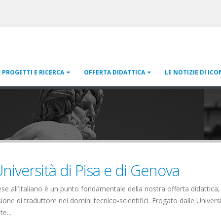
PROGETTI E RICERCA
OFFERTA DIDATTICA
LE NOTIZIE DI ICO
Università di Pisa e di Genova
lese all’Italiano è un punto fondamentale della nostra offerta didattica,
one di traduttore nei domini tecnico-scientifici. Erogato dalle Universi
e...