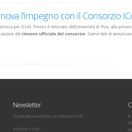
rinnova l’impegno con il Consorzio I
torica per ICoN. Presso il rettorato dell’Università di Pisa, alla presen
ccasione del
rinnovo ufficiale del consorzio
. Siamo lieti di annuncia
Newsletter
C
Iscriviti alla newsletter
Le notizie di ICoN
Indirizzo E-Mail
*