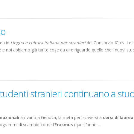
so
rea in
Lingua e cultura italiana per stranieri
del Consorzio ICoN. Le is
e noi abbiamo già tante cose da dire riguardo quello che i nuovi stud
tudenti stranieri continuano a stud
rnazionali
arrivano a Genova, la metà per iscriversi a
corsi di laurea
programmi di scambio come l’
Erasmus
(quest’anno
...