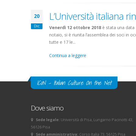
L’Università italiana 
20
Dic
Venerdì 12 ottobre 2018
è stata una data s
notaio, si è riunita l’assemblea dei soci in o
tutte e 17 le...
Continua a leggere
ICoN - Italian Culture On the Net
Dove siamo
Sede legale:
Università di Pisa, Lungarno Pacinotti 43,
56126 Pisa
Sede amministrativa:
Corso Italia 73, 56125 Pisa