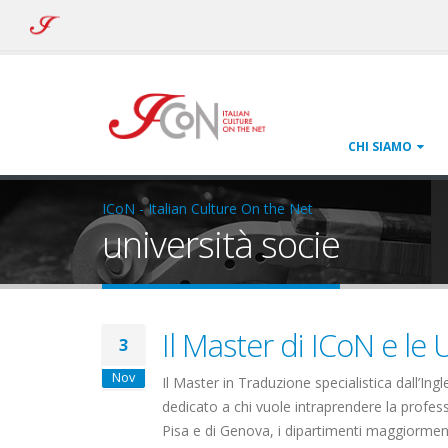
ICoN
-
Italian
Culture
On
the
Net
CHI SIAMO
ICoN - Italian Culture On the Net
università socie
Il Master di ICoN e le 
3
Nov
Il Master in Traduzione specialistica dall’Ing
dedicato a chi vuole intraprendere la professi
Pisa e di Genova, i dipartimenti maggiorment