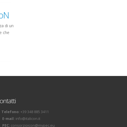
CoN
za di un
re che
ontatti
Telefono:
+39 348 885 3411
E-mail:
info@italicon.it
PEC:
consorzioicon@mypec.eu