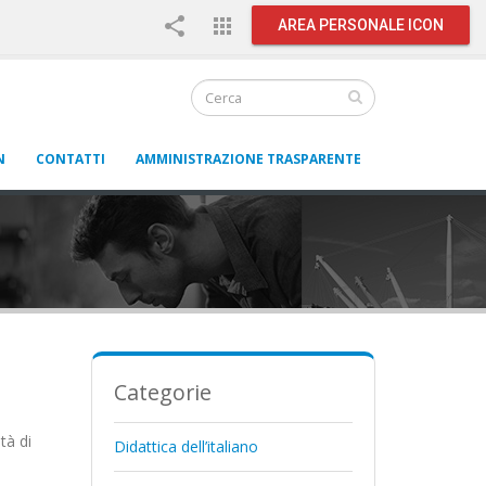
share
apps
AREA PERSONALE ICON
N
CONTATTI
AMMINISTRAZIONE TRASPARENTE
Categorie
tà di
Didattica dell’italiano